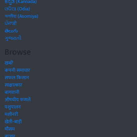
ಕನ್ನಡ (Kannada)
ଓଡିଆ (Odia)
অসমীয়া (Asomiya)
ਪੰਜਾਬੀ
తెలుగు
ગુજરાતી
Browse
खबरें
कंपनी समाचार
सफल किसान
साक्षात्कार
बागवानी
औषधीय फसलें
पशुपालन
मशीनरी
खेती-बाड़ी
मौसम
बाजार