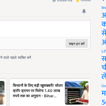
We
अ
क
स
ऑ
Li
स
च
ल
Go
म
5