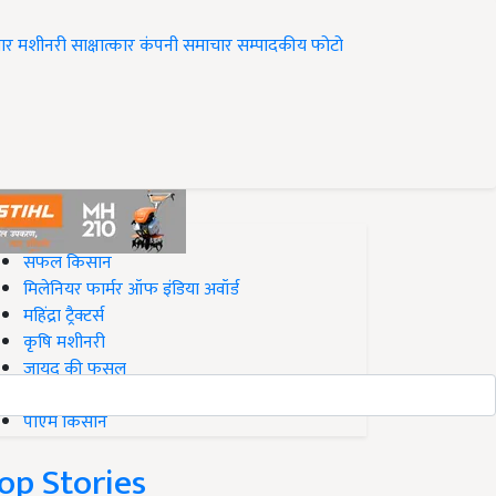
ार
मशीनरी
साक्षात्कार
कंपनी समाचार
सम्पादकीय
फोटो
op on Krishi Jagran
सफल किसान
मिलेनियर फार्मर ऑफ इंडिया अवॉर्ड
महिंद्रा ट्रैक्टर्स
कृषि मशीनरी
जायद की फसल
बिज़नेस आइडियाज
पीएम किसान
op Stories