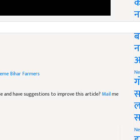
क
न
ubsidy of Rs 1 lakh per acre for cultivating horticultural
Li
ब
न
आ
heme
Bihar Farmers
Ne
ग
icle and have suggestions to improve this article?
Mail
me
स
ल
स
Ne
इ