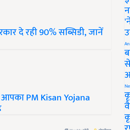
न
'
कार दे रही 90% सब्सिडी, जानें
उ
An
ब
स
आ
Ne
ै आपका PM Kisan Yojana
क
ह
व
क
र