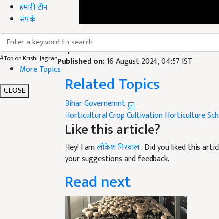
हमारी टीम
संपर्क
English Summary:
Bihar government is giving a s
crops
Published on:
16 August 2024, 04:57 IST
#Top on Krishi Jagran
Related Topics
More Topics
CLOSE
Bihar Governemnt
Horticultural Crop Cultivation
Horticulture Sc
Like this article?
Hey! I am
लोकेश निरवाल
. Did you liked this art
your suggestions and feedback.
Read next