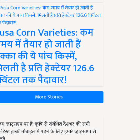
usa Corn Varieties: कम
मय में तैयार हो जाती हैं
क्का की ये पांच किस्में,
िलती है प्रति हेक्टेयर 126.6
्विंटल तक पैदावार!
More Stories
हम व्हाट्सएप पर हैं! कृषि से संबंधित देशभर की सभी
लेटेस्ट ख़बरें मोबाइल में पढ़ने के लिए हमारे व्हाट्सएप से
जुड़ें.