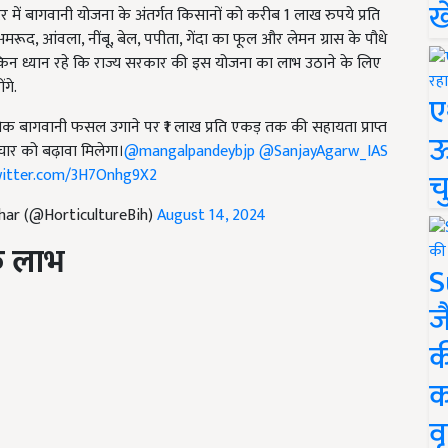
ख
टर में बागवानी योजना के अंतर्गत किसानों को करीब 1 लाख रुपये प्रति
 अमरूद, आंवला, नींबू, बेल, पपीता, गेंदा का फूल और लेमन ग्रास के पौधे
ेकिन ध्यान रहे कि राज्य सरकार की इस योजना का लाभ उठाने के लिए
गे.
ए
अधिक बागवानी फसल उगाने पर ₹1 लाख प्रति एकड़ तक की सहायता प्राप्त
ऊ
ाचार को बढ़ावा मिलेगा।
@mangalpandeybjp
@SanjayAgarw_IAS
witter.com/3H7Onhg9X2
च
ihar (@HorticultureBih)
August 14, 2024
के लाभ
S
ज
क
क
वृ