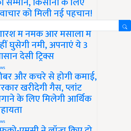
ा सम्मान, किसानों के लिए
वाचार को मिली नई पहचान!
festyle
ारिश में नमक और मसालों में
हीं घुसेगी नमी, अपनाएं ये 3
सान देसी ट्रिक्स
ws
ोबर और कचरे से होगी कमाई,
रकार खरीदेगी गैस, प्लांट
गाने के लिए मिलेगी आर्थिक
हायता
ws
फको-एमसी ने लॉन्च किए दो