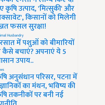
ए कृषि उत्पाद, 'मित्सुकी' और
नेक्सावेट', किसानों को मिलेगी
न्नत फसल सुरक्षा!
imal Husbandry
रसात में पशुओं को बीमारियों
े कैसे बचाएं? अपनाएं ये 5
सान उपाय..
ws
ृषि अनुसंधान परिसर, पटना में
ैज्ञानिकों का मंथन, भविष्य की
ृषि तकनीकों पर बनी नई
णनीति