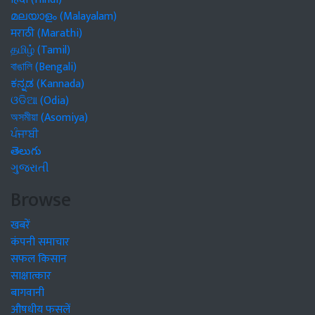
മലയാളം (Malayalam)
मराठी (Marathi)
தமிழ் (Tamil)
বাঙালি (Bengali)
ಕನ್ನಡ (Kannada)
ଓଡିଆ (Odia)
অসমীয়া (Asomiya)
ਪੰਜਾਬੀ
తెలుగు
ગુજરાતી
Browse
खबरें
कंपनी समाचार
सफल किसान
साक्षात्कार
बागवानी
औषधीय फसलें