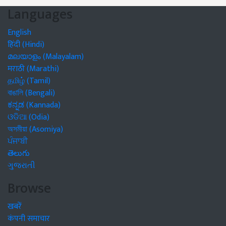
Languages
English
हिंदी (Hindi)
മലയാളം (Malayalam)
मराठी (Marathi)
தமிழ் (Tamil)
বাঙালি (Bengali)
ಕನ್ನಡ (Kannada)
ଓଡିଆ (Odia)
অসমীয়া (Asomiya)
ਪੰਜਾਬੀ
తెలుగు
ગુજરાતી
Browse
खबरें
कंपनी समाचार