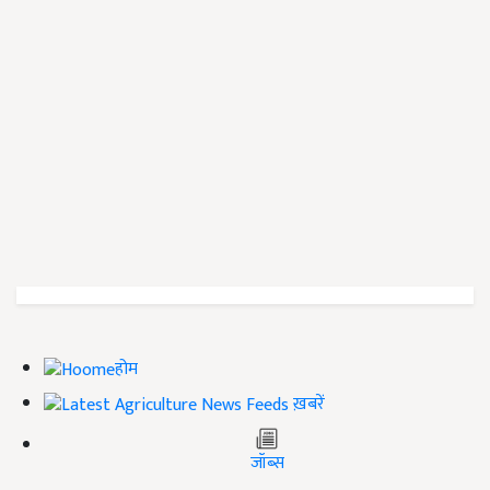
होम
ख़बरें
जॉब्स