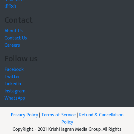
वीडियो
Contact
About Us
Contact Us
Careers
Follow us
Facebook
Twitter
LinkedIn
Instagram
WhatsApp
Privacy Policy
|
Terms of Service
|
Refund & Cancellation
Policy
CopyRight - 2021 Krishi Jagran Media Group. All Rights