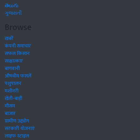
తెలుగు
ગુજરાતી
Browse
खबरें
कंपनी समाचार
सफल किसान
साक्षात्कार
बागवानी
औषधीय फसलें
पशुपालन
मशीनरी
खेती-बाड़ी
मौसम
बाजार
ग्रामीण उद्द्योग
सरकारी योजनाएं
लाइफ स्टाइल