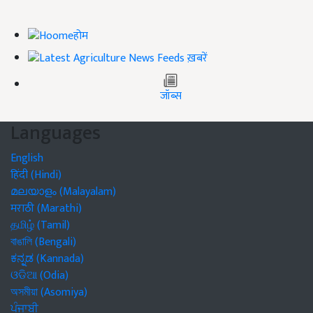
होम
ख़बरें
जॉब्स
Languages
English
हिंदी (Hindi)
മലയാളം (Malayalam)
मराठी (Marathi)
தமிழ் (Tamil)
বাঙালি (Bengali)
ಕನ್ನಡ (Kannada)
ଓଡିଆ (Odia)
অসমীয়া (Asomiya)
ਪੰਜਾਬੀ