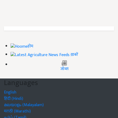
होम
ख़बरें
जॉब्स
Languages
English
हिंदी (Hindi)
മലയാളം (Malayalam)
मराठी (Marathi)
தமிழ் (Tamil)