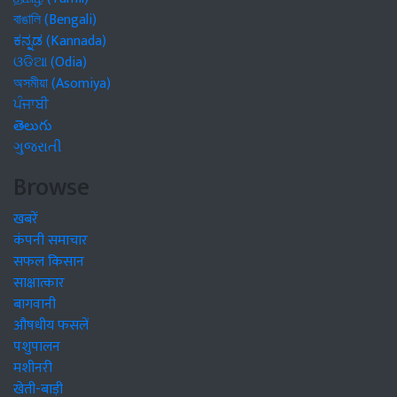
বাঙালি (Bengali)
ಕನ್ನಡ (Kannada)
ଓଡିଆ (Odia)
অসমীয়া (Asomiya)
ਪੰਜਾਬੀ
తెలుగు
ગુજરાતી
Browse
खबरें
कंपनी समाचार
सफल किसान
साक्षात्कार
बागवानी
औषधीय फसलें
पशुपालन
मशीनरी
खेती-बाड़ी