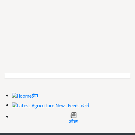
होम
ख़बरें
जॉब्स