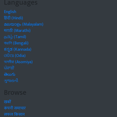
Languages
English
हिंदी (Hindi)
മലയാളം (Malayalam)
मराठी (Marathi)
தமிழ் (Tamil)
বাঙালি (Bengali)
ಕನ್ನಡ (Kannada)
ଓଡିଆ (Odia)
অসমীয়া (Asomiya)
ਪੰਜਾਬੀ
తెలుగు
ગુજરાતી
Browse
खबरें
कंपनी समाचार
सफल किसान