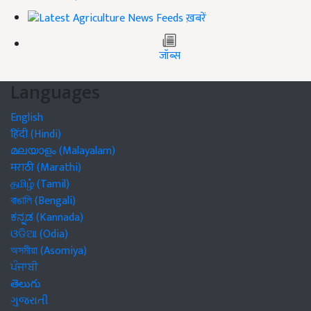
ख़बरें
जॉब्स
Languages
English
हिंदी (Hindi)
മലയാളം (Malayalam)
मराठी (Marathi)
தமிழ் (Tamil)
বাঙালি (Bengali)
ಕನ್ನಡ (Kannada)
ଓଡିଆ (Odia)
অসমীয়া (Asomiya)
ਪੰਜਾਬੀ
తెలుగు
ગુજરાતી