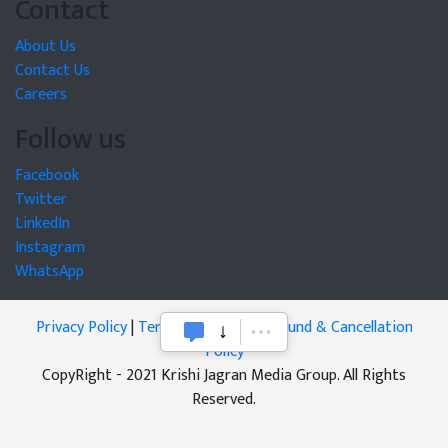
Contact
About Us
Contact Us
Careers
Follow us
Facebook
Twitter
LinkedIn
Instagram
WhatsApp
Privacy Policy
|
Terms of Service
|
Refund & Cancellation
Policy
CopyRight - 2021 Krishi Jagran Media Group. All Rights
Reserved.