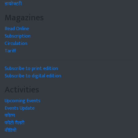
डायरेक्टरी
Magazines
Read Online
Subscription
Circulation
Tariff
Subscribe to print edition
Subscribe to digital edition
Activities
Upcoming Events
Events Update
फोरम
फोटो गैलरी
वीडियो