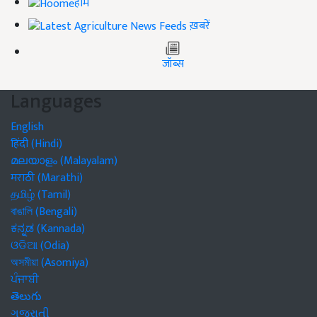
होम
ख़बरें
जॉब्स
Languages
English
हिंदी (Hindi)
മലയാളം (Malayalam)
मराठी (Marathi)
தமிழ் (Tamil)
বাঙালি (Bengali)
ಕನ್ನಡ (Kannada)
ଓଡିଆ (Odia)
অসমীয়া (Asomiya)
ਪੰਜਾਬੀ
తెలుగు
ગુજરાતી