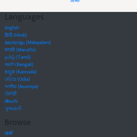
जॉब्स
Languages
English
हिंदी (Hindi)
മലയാളം (Malayalam)
मराठी (Marathi)
தமிழ் (Tamil)
বাঙালি (Bengali)
ಕನ್ನಡ (Kannada)
ଓଡିଆ (Odia)
অসমীয়া (Asomiya)
ਪੰਜਾਬੀ
తెలుగు
ગુજરાતી
Browse
खबरें