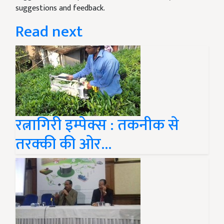
suggestions and feedback.
Read next
रत्नागिरी इम्पेक्स : तकनीक से
तरक्की की ओर…