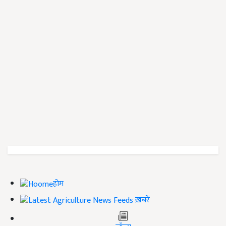
होम
ख़बरें