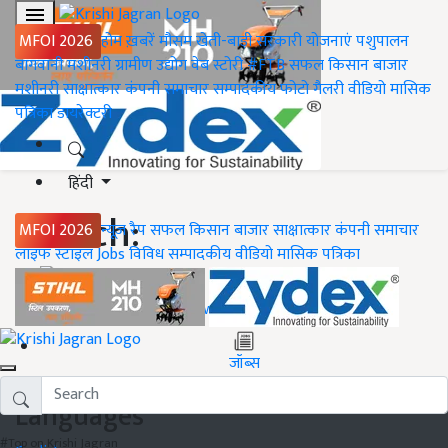
MFOI 2026
होम
ख़बरें
मौसम
खेती-बाड़ी
सरकारी योजनाएं
पशुपालन
बागवानी
मशीनरी
ग्रामीण उद्योग
वेब स्टोरी
#FTB
सफल किसान
बाजार
मशीनरी
साक्षात्कार
कंपनी समाचार
सम्पादकीय
फोटो गैलरी
वीडियो
मासिक
पत्रिका
डायरेक्टरी
हिंदी
Search:
MFOI 2026
न्यूज़ रैप
सफल किसान
बाजार
साक्षात्कार
कंपनी समाचार
लाइफ स्टाइल
Jobs
विविध
सम्पादकीय
वीडियो
मासिक पत्रिका
होम
ख़बरें
जॉब्स
Languages
#Top on Krishi Jagran