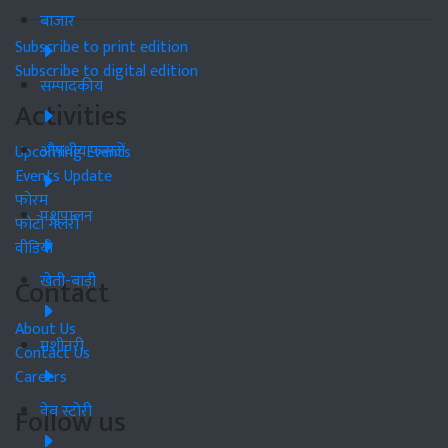
बाजार
Subscribe to print edition
Subscribe to digital edition
सम्पादकीय
Activities
औषधीय फसलें
Upcoming Events
Events Update
फोरम
पशुपालन
फोटो गैलरी
वीडियो
खेती-बाड़ी
Contact
About Us
मशीनरी
Contact Us
Careers
वेब स्टोरी
Follow us