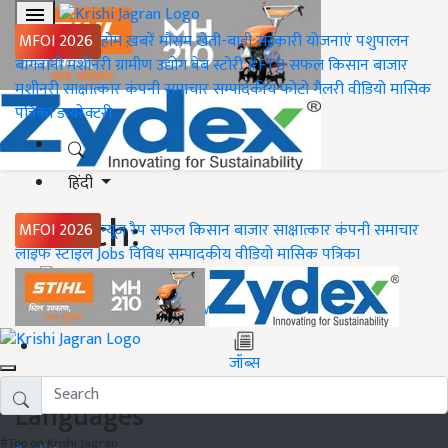
MFOI 2026
होम
ख़बरें
मौसम
खेती-बाड़ी
सरकारी योजनाएं
पशुपालन
बागवानी
मशीनरी
ग्रामीण उद्योग
वेब स्टोरी
#FTB
सफल किसान
बाजार
मशीनरी
साक्षात्कार
कंपनी समाचार
सम्पादकीय
फोटो गैलरी
वीडियो
मासिक
पत्रिका
डायरेक्टरी
हिंदी
Search:
MFOI 2026
न्यूज़ रैप
सफल किसान
बाजार
साक्षात्कार
कंपनी समाचार
लाइफ स्टाइल
Jobs
विविध
सम्पादकीय
वीडियो
मासिक पत्रिका
होम
ख़बरें
जॉब्स
Languages
#Top on Krishi Jagran