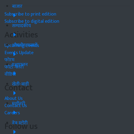
बाजार
Subscribe to print edition
Subscribe to digital edition
सम्पादकीय
Activities
औषधीय फसलें
Upcoming Events
Events Update
फोरम
पशुपालन
फोटो गैलरी
वीडियो
खेती-बाड़ी
Contact
About Us
मशीनरी
Contact Us
Careers
वेब स्टोरी
Follow us